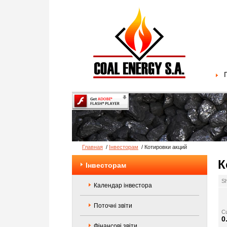
Главная
/
Інвесторам
/
Котировки акций
К
Інвесторам
Sh
Календар інвестора
Поточні звіти
Cu
0
Фінансові звіти