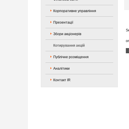
Корпоративне управління
Презентації
Se
Збори акціонерів
o
Котирування акцій
Публічне розміщення
Аналітики
Контакт IR