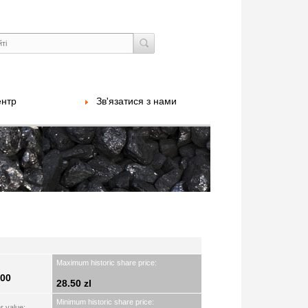
ентр
Зв'язатися з нами
Maximum historic share price:
.00
28.50 zl
Minimum historic share price:
r value: