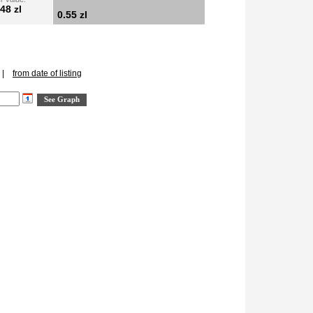
48 zl
0.55 zl
|
from date of listing