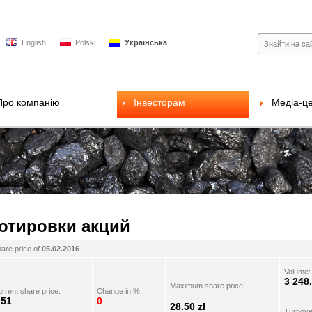
English
Polski
Українська
Про компанію
Інвесторам
Медіа-ц
отировки акций
are price of
05.02.2016
Volume:
3 248
Maximum share price:
rrent share price:
Change in %:
.51
0
28.50 zl
Turnove