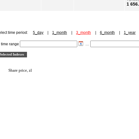
1 656.
lect time period:
5_day
|
1_month
|
3_month
|
6_month
|
1_year
r time range
…
Share price, zl