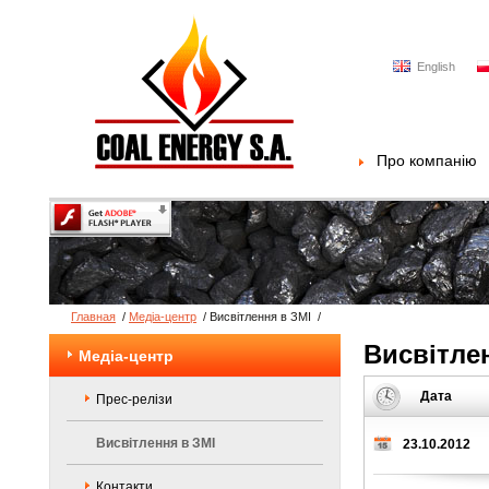
English
Про компанію
Главная
/
Медіа-центр
/
Висвітлення в ЗМІ
/
Висвітле
Медіа-центр
Дата
Прес-релізи
Висвітлення в ЗМІ
23.10.2012
Контакти