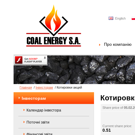
English
Про компанію
Главная
/
Інвесторам
/
Котировки акций
Котировк
Інвесторам
Share price of
05.02.
Календар інвестора
Поточні звіти
Current share price:
0.51
Фінансові звіти