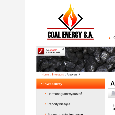
Home
/
Investors
/
Analysts
/
A
Inwestorzy
Harmonogram wydarzeń
Raporty bieżące
I
U
Sprawozdania finansowe