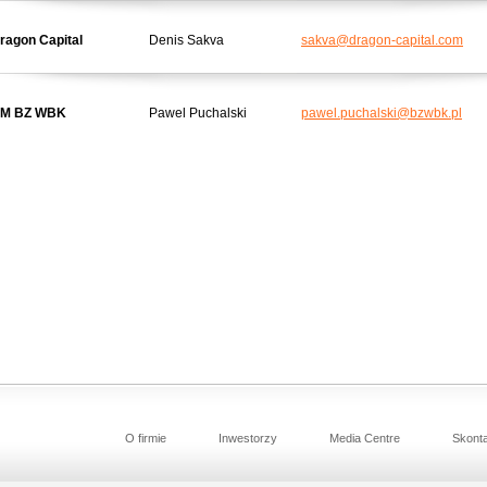
ragon Capital
Denis Sakva
sakva@dragon-capital.com
M BZ WBK
Pawel Puchalski
pawel.puchalski@bzwbk.pl
O firmie
Inwestorzy
Media Centre
Skonta