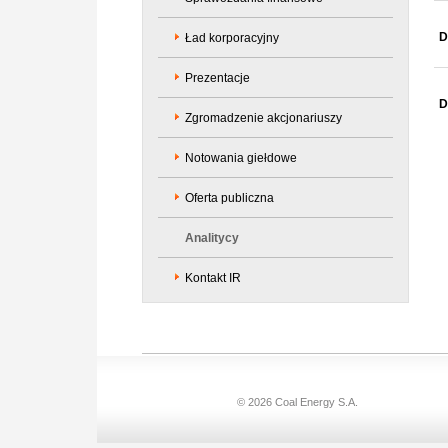
D
Ład korporacyjny
Prezentacje
D
Zgromadzenie akcjonariuszy
Notowania giełdowe
Oferta publiczna
Analitycy
Kontakt IR
© 2026 Coal Energy S.A.