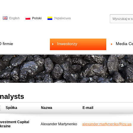
English
Polski
Українська
O firmie
Inwestorzy
Media Ce
nalysts
Spółka
Nazwa
E-mail
nvestment Capital
Alexander Martynenko
alexander.martynenko@icu.ua
kraine